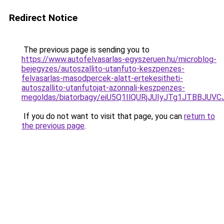
Redirect Notice
The previous page is sending you to
https://www.autofelvasarlas-egyszeruen.hu/microblog-
bejegyzes/autoszallito-utanfuto-keszpenzes-
felvasarlas-masodpercek-alatt-ertekesitheti-
autoszallito-utanfutojat-azonnali-keszpenzes-
megoldas/biatorbagy/eiU5Q1IlQURjJUIyJTg1JTBB
If you do not want to visit that page, you can
return to
the previous page
.