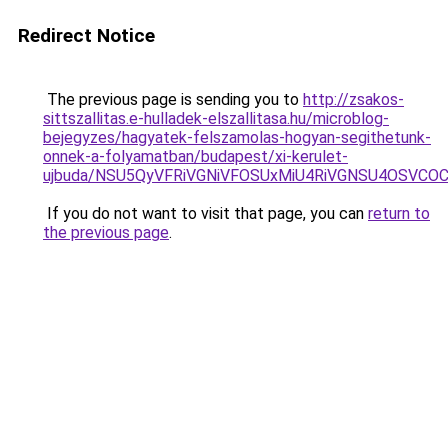
Redirect Notice
The previous page is sending you to
http://zsakos-
sittszallitas.e-hulladek-elszallitasa.hu/microblog-
bejegyzes/hagyatek-felszamolas-hogyan-segithetunk-
onnek-a-folyamatban/budapest/xi-kerulet-
ujbuda/NSU5QyVFRiVGNiVFOSUxMiU4RiVGNSU4OSVC
If you do not want to visit that page, you can
return to
the previous page
.